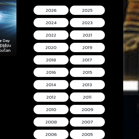
2026
2025
2024
2023
They Will Kil
2022
2021
(2026) พวกมั
Mortal Kombat II
แก
 (2026)
Hokum (2026) ห้อง
(2026) มอร์ทัล คอม
2020
2019
ลับ
กุมวิญญาณ
แบท 2
2018
2017
2016
2015
2014
2013
2012
2011
2010
2009
2008
2007
2006
2005