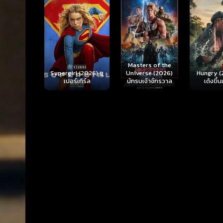
Ready o
Here 
Masters of the
rl (2026) ซู
Hungry (2026) มัน
(2026) 
Universe (2026)
ร์เกิร์ล
เด้งขึ้นมาแดก
ตา
นักรบเจ้าจักรวาล