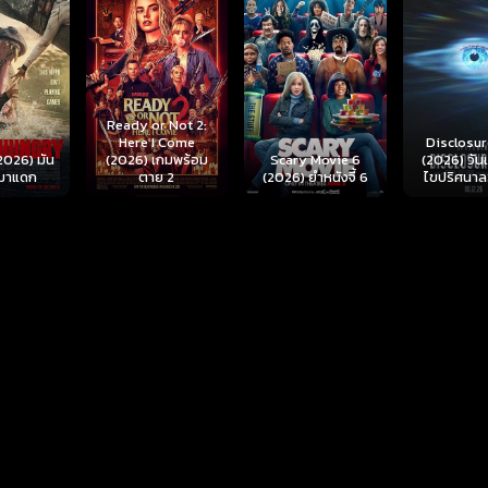
r Not 2:
I Come
Disclosure Day
เกมพร้อม
Scary Movie 6
(2026) วันเปิดโปง
Backrooms
ย 2
(2026) ยำหนังจี้ 6
ไขปริศนาลวงโลก
นรกห้อง