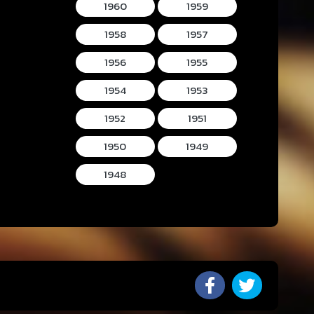
1960
1959
1958
1957
1956
1955
1954
1953
1952
1951
1950
1949
1948