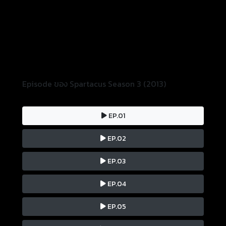
Episode ของ Spartacus Season 3 (2013)
EP.01
EP.02
EP.03
EP.04
EP.05