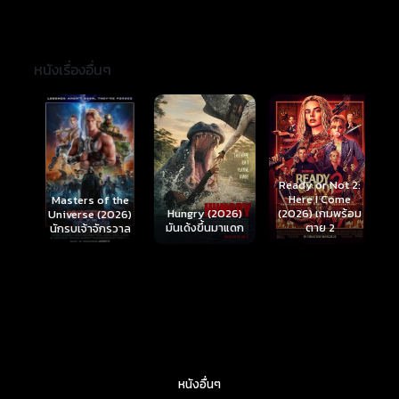
หนังเรื่องอื่นๆ
Ready or Not 2:
Here I Come
S
Masters of the
์
Hungry (2026)
(2026) เกมพร้อม
(
Universe (2026)
มันเด้งขึ้นมาแดก
ตาย 2
นักรบเจ้าจักรวาล
หนังอื่นๆ