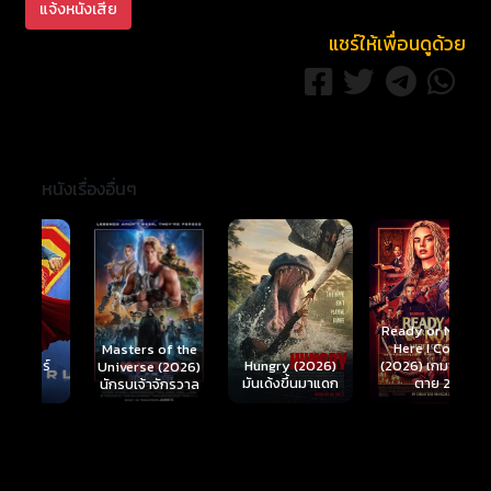
แจ้งหนังเสีย
แชร์ให้เพื่อนดูด้วย
หนังเรื่องอื่นๆ
Ready or Not 2:
Here I Come
S
Masters of the
์
Hungry (2026)
(2026) เกมพร้อม
(
Universe (2026)
มันเด้งขึ้นมาแดก
ตาย 2
นักรบเจ้าจักรวาล