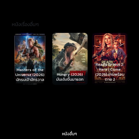
หนังเรื่องอื่นๆ
Ready or Not 2:
Here I Come
S
Masters of the
์
Hungry (2026)
(2026) เกมพร้อม
(
Universe (2026)
มันเด้งขึ้นมาแดก
ตาย 2
นักรบเจ้าจักรวาล
หนังอื่นๆ