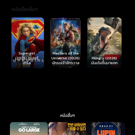
หนังเรื่องอื่นๆ
Ready or Not 2:
Here I Come
S
Masters of the
์
Hungry (2026)
(2026) เกมพร้อม
(
Universe (2026)
มันเด้งขึ้นมาแดก
ตาย 2
นักรบเจ้าจักรวาล
หนังอื่นๆ