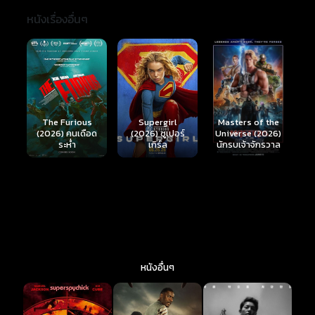
หนังเรื่องอื่นๆ
The Furious
Supergirl
Masters of the
(2026) คนเดือด
(2026) ซูเปอร์
H
Universe (2026)
ระห่ำ
เกิร์ล
ม
นักรบเจ้าจักรวาล
หนังอื่นๆ