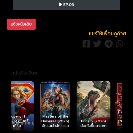
EP.03
แจ้งหนังเสีย
แชร์ให้เพื่อนดูด้วย
หนังเรื่องอื่นๆ
Ready or Not 2:
Here I Come
S
Masters of the
์
Hungry (2026)
(2026) เกมพร้อม
(
Universe (2026)
มันเด้งขึ้นมาแดก
ตาย 2
นักรบเจ้าจักรวาล