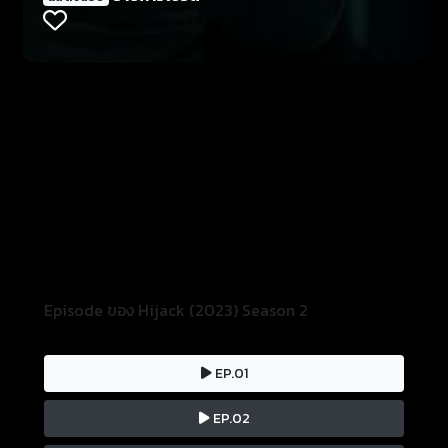
Episode ของ Hijack (2023) Season 2
EP.01
EP.02