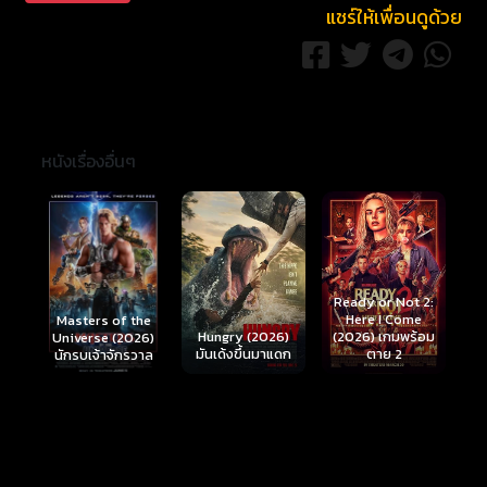
แชร์ให้เพื่อนดูด้วย
หนังเรื่องอื่นๆ
Ready or Not 2:
Here I Come
S
Masters of the
์
Hungry (2026)
(2026) เกมพร้อม
(
Universe (2026)
มันเด้งขึ้นมาแดก
ตาย 2
นักรบเจ้าจักรวาล