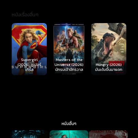
หนังเรื่องอื่นๆ
Ready or Not 2:
Here I Come
Masters of the
ร์
Hungry (2026)
(2026) เกมพร้อม
Universe (2026)
มันเด้งขึ้นมาแดก
ตาย 2
นักรบเจ้าจักรวาล
หนังอื่นๆ