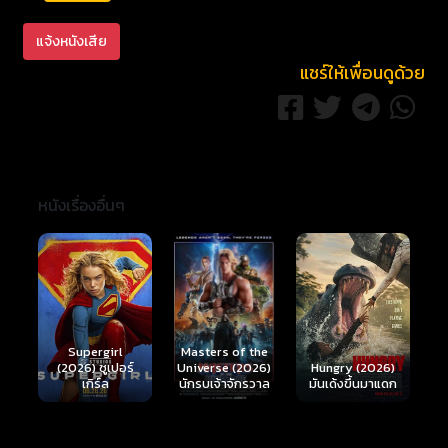
แจ้งหนังเสีย
แชร์ให้เพื่อนดูด้วย
หนังเรื่องอื่นๆ
Ready or Not 2:
Here I Come
S
Masters of the
์
Hungry (2026)
(2026) เกมพร้อม
(
Universe (2026)
มันเด้งขึ้นมาแดก
ตาย 2
นักรบเจ้าจักรวาล