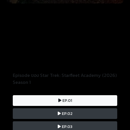
Episode ของ Star Trek: Starfleet Academy (2026)
Season 1
EP.01
EP.02
EP.03