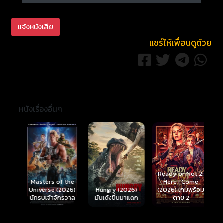
แจ้งหนังเสีย
แชร์ให้เพื่อนดูด้วย
หนังเรื่องอื่นๆ
Ready or Not 2:
Here I Come
S
Masters of the
์
Hungry (2026)
(2026) เกมพร้อม
(
Universe (2026)
มันเด้งขึ้นมาแดก
ตาย 2
นักรบเจ้าจักรวาล