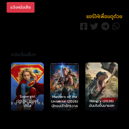
แจ้งหนังเสีย
แชร์ให้เพื่อนดูด้วย
หนังเรื่องอื่นๆ
Ready or Not 2:
Here I Come
S
Masters of the
์
Hungry (2026)
(2026) เกมพร้อม
(
Universe (2026)
มันเด้งขึ้นมาแดก
ตาย 2
นักรบเจ้าจักรวาล