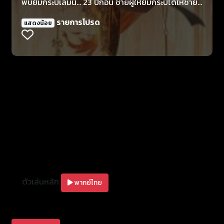
พบยืมกระบี่เล่มนี้... 23 ปีก่อน ชายผู้ให้ยืมกระบี่ได้ให้ชาย
หนุ่มที่ตกอยู่ในสถานการณ์สิ้นหวังยืมกระบี่จ้านหลู ด้วย
รายการโปรด
แสดงน้อย
กระบี่เล่มนี้ ชายหนุ่มกลายเป็น "กระบี่คลั่ง" ที่น่าเกรงขาม
ไปทั่วทั้งยุทธภพ สามปีต่อมา ชายผู้ให้ยืมกระบี่ปรากฏตัว
ขึ้นอีกครั้งเพื่อทวงกระบี่จ้านหลูคืน ทว่ากระบี่คลั่งกลับ
ธาตุไฟเข้าแทรกตกสู่วิธีมาร ทำลายสัญญาที่ให้ไว้ตอน
แรกเพราะความลุ่มหลงในกระบี่จ้านหลู ด้วยเหตุนี้ชายผู้ให้
ยืมกระบี่จึงฝากคำทำนายไว้ว่า 'กระบี่จ้านหลูจะสังหารคนที่
กระบี่คลั่งรัก' สุดท้ายก็ทำให้เขาสูญเสียภรรยาและลูก
ตัวเล่นหลัก
พากย์ไทย