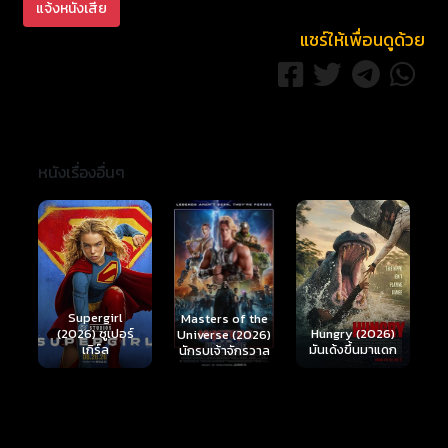
แจ้งหนังเสีย
แชร์ให้เพื่อนดูด้วย
หนังเรื่องอื่นๆ
Ready or Not 2:
Here I Come
S
Masters of the
์
Hungry (2026)
(2026) เกมพร้อม
(
Universe (2026)
มันเด้งขึ้นมาแดก
ตาย 2
นักรบเจ้าจักรวาล