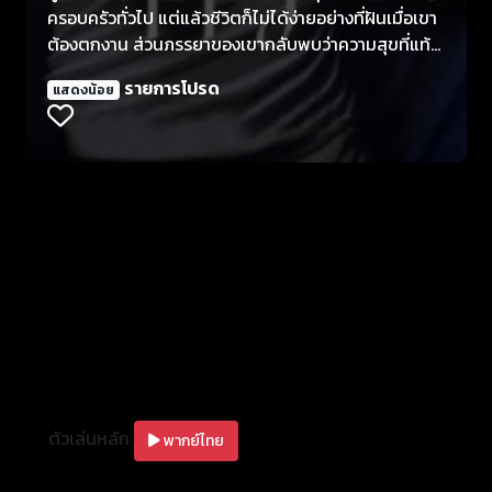
ครอบครัวทั่วไป แต่แล้วชีวิตก็ไม่ได้ง่ายอย่างที่ฝันเมื่อเขา
ต้องตกงาน ส่วนภรรยาของเขากลับพบว่าความสุขที่แท้
จริงคือการได้แอบมีสัมพันธ์ลับ ๆ กับ อดีตแฟนหนุ่ม หลัง
รายการโปรด
แสดงน้อย
จากนั้นชีวิตทั้งคู่เริ่มกลายเป็นเส้นขนานที่ยากจะสมานกัน
ให้เหมือนเดิม ความอดทนที่นับวันจะเริ่มน้อยลงไปทุกที
จนได้กลายเป็นความแค้นและจุดจบที่ไม่มีใครคาดคิด
ตัวเล่นหลัก
พากย์ไทย