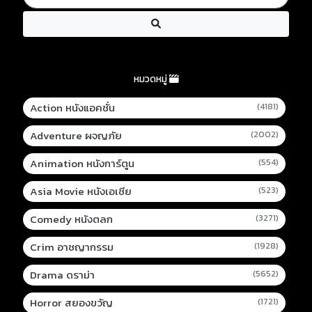
หมวดหมู่
Action หนังแอคชั่น
(4181)
Adventure ผจญภัย
(2002)
Animation หนังการ์ตูน
(554)
Asia Movie หนังเอเชีย
(523)
Comedy หนังตลก
(3271)
Crim อาชญากรรม
(1928)
Drama ดราม่า
(5652)
Horror สยองขวัญ
(1721)