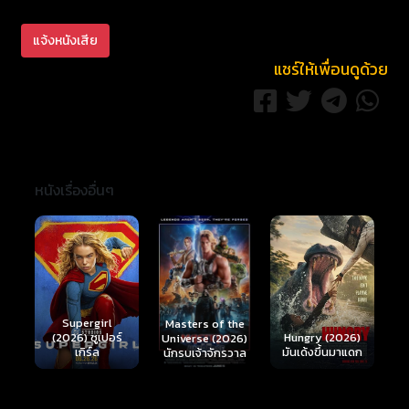
แจ้งหนังเสีย
แชร์ให้เพื่อนดูด้วย
หนังเรื่องอื่นๆ
Ready or Not 2:
Here I Come
S
Masters of the
์
Hungry (2026)
(2026) เกมพร้อม
(
Universe (2026)
มันเด้งขึ้นมาแดก
ตาย 2
นักรบเจ้าจักรวาล