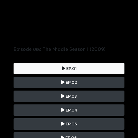
Episode ของ The Middle Season 1 (2009)
EP.01
EP.02
EP.03
EP.04
EP.05
EP.06